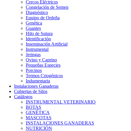
Cercos Eléctricos
Congelación de Semen
Diagnóstico
Equipo de Ordeña
Genética
Guantes
Hilo de Sutura
Identificación
Inseminación Artificial
Instrumental
Jeringas
Ovino y Caprino
Pequeñas Especies
Porcinos
Termos Criogénicos
Indumentaria
Instalaciones Ganaderas
Cubiertas de Silos
Catálogos
INSTRUMENTAL VETERINARIO
BOTAS
GENÉTICA
MASCOTAS
INSTALACIONES GANADERAS
NUTRICIÓN