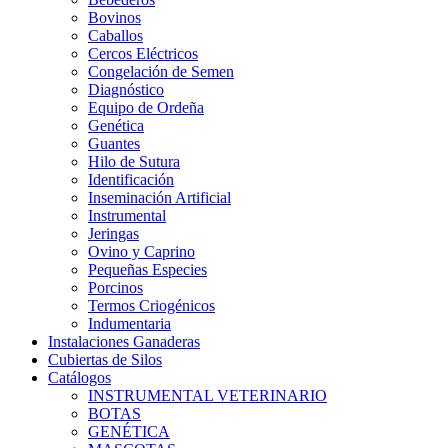
Bovinos
Caballos
Cercos Eléctricos
Congelación de Semen
Diagnóstico
Equipo de Ordeña
Genética
Guantes
Hilo de Sutura
Identificación
Inseminación Artificial
Instrumental
Jeringas
Ovino y Caprino
Pequeñas Especies
Porcinos
Termos Criogénicos
Indumentaria
Instalaciones Ganaderas
Cubiertas de Silos
Catálogos
INSTRUMENTAL VETERINARIO
BOTAS
GENÉTICA