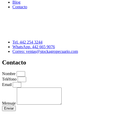
Blog
Contacto
Distribuidor: Luis Loredo
Cerro de las Torres 137, Col. Colinas del Cimatario
Querétaro, Qro. C.P. 76090
Tel. 442 254 3244
WhatsApp. 442 665 9076
Correo: ventas@stockagropecuario.com
Contacto
Nombre
Teléfono
Email
Mensaje
Enviar