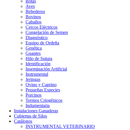
Botas
Aves
Bebederos
Bovinos
Caballos
Cercos Eléctricos
Congelación de Semen
Diagnóstico
Equipo de Ordeña
Genética
Guantes
Hilo de Sutura
Identificación
Inseminación Artificial
Instrumental
Jeringas
Ovino y Caprino
Pequeñas Especies
Porcinos
Termos Criogénicos
Indumentaria
Instalaciones Ganaderas
Cubiertas de Silos
Catálogos
INSTRUMENTAL VETERINARIO