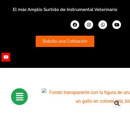
Ir
El más Amplio Surtido de Instrumental Veterinario
al
contenido
Facebook
Instagram
Whatsapp
Youtub
Solicita una Cotización
Youtube