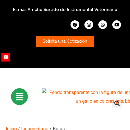
Ir
El más Amplio Surtido de Instrumental Veterinario
al
contenido
Facebook
Instagram
Whatsapp
Youtub
Solicita una Cotización
Youtube
Inicio
/
Indumentaria
/ Botas