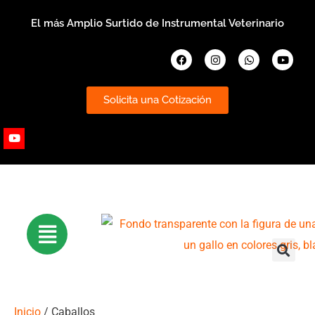
Ir
El más Amplio Surtido de Instrumental Veterinario
al
contenido
Facebook
Instagram
Whatsapp
Youtub
Solicita una Cotización
Youtube
Inicio
/ Caballos