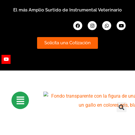
Ir
El más Amplio Surtido de Instrumental Veterinario
al
contenido
Facebook
Instagram
Whatsapp
Youtub
Solicita una Cotización
Youtube