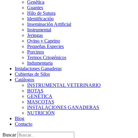
Genética
Guantes
Hilo de Sutura
Identificación
Inseminación Artificial
Instrumental
Jeringas
Ovino y Caprino
Pequeñas Especies
Porcinos
Termos Criogénicos
Indumentaria
Instalaciones Ganaderas
Cubiertas de Silos
Catálogos
INSTRUMENTAL VETERINARIO
BOTAS
GENÉTICA
MASCOTAS
INSTALACIONES GANADERAS
NUTRICIÓN
Blog
Contacto
Buscar