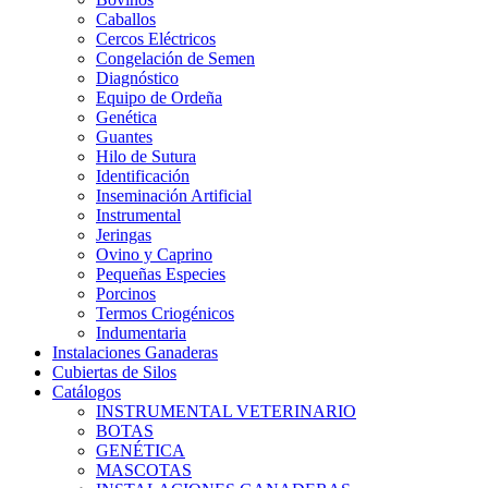
Caballos
Cercos Eléctricos
Congelación de Semen
Diagnóstico
Equipo de Ordeña
Genética
Guantes
Hilo de Sutura
Identificación
Inseminación Artificial
Instrumental
Jeringas
Ovino y Caprino
Pequeñas Especies
Porcinos
Termos Criogénicos
Indumentaria
Instalaciones Ganaderas
Cubiertas de Silos
Catálogos
INSTRUMENTAL VETERINARIO
BOTAS
GENÉTICA
MASCOTAS