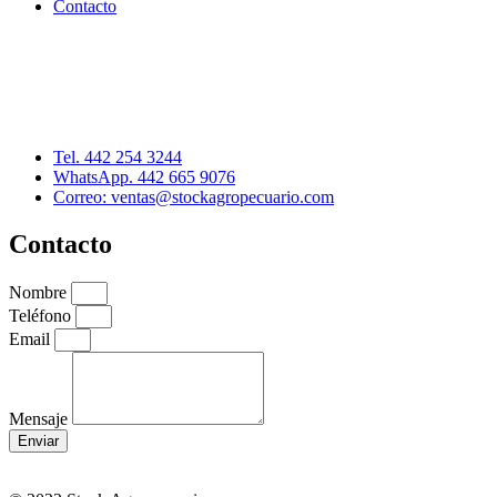
Contacto
Distribuidor: Luis Loredo
Cerro de las Torres 137, Col. Colinas del Cimatario
Querétaro, Qro. C.P. 76090
Tel. 442 254 3244
WhatsApp. 442 665 9076
Correo: ventas@stockagropecuario.com
Contacto
Nombre
Teléfono
Email
Mensaje
Enviar