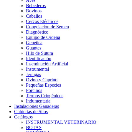
Aves
Bebederos
Bovinos
Caballos
Cercos Eléctricos
Congelación de Semen
Diagnóstico
Equipo de Ordeña
Genética
Guantes
Hilo de Sutura
Identificación
Inseminación Artificial
Instrumental
Jeringas
Ovino y Caprino
Pequeñas Especies
Porcinos
Termos Criogénicos
Indumentaria
Instalaciones Ganaderas
Cubiertas de Silos
Catálogos
INSTRUMENTAL VETERINARIO
BOTAS