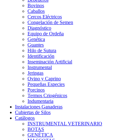
Bovinos
Caballos
Cercos Eléctricos
Congelación de Semen
Diagnóstico
Equipo de Ordeña
Genética
Guantes
Hilo de Sutura
Identificación
Inseminación Artificial
Instrumental
Jeringas
Ovino y Caprino
Pequeñas Especies
Porcinos
Termos Criogénicos
Indumentaria
Instalaciones Ganaderas
Cubiertas de Silos
Catálogos
INSTRUMENTAL VETERINARIO
BOTAS
GENÉTICA