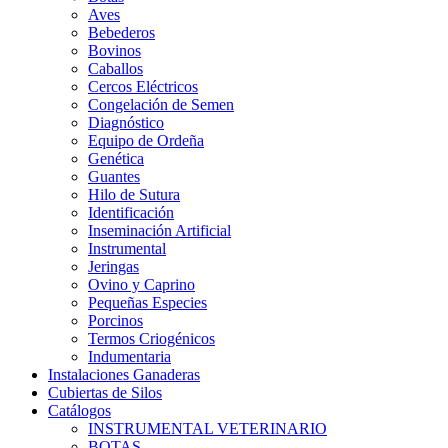
Aves
Bebederos
Bovinos
Caballos
Cercos Eléctricos
Congelación de Semen
Diagnóstico
Equipo de Ordeña
Genética
Guantes
Hilo de Sutura
Identificación
Inseminación Artificial
Instrumental
Jeringas
Ovino y Caprino
Pequeñas Especies
Porcinos
Termos Criogénicos
Indumentaria
Instalaciones Ganaderas
Cubiertas de Silos
Catálogos
INSTRUMENTAL VETERINARIO
BOTAS