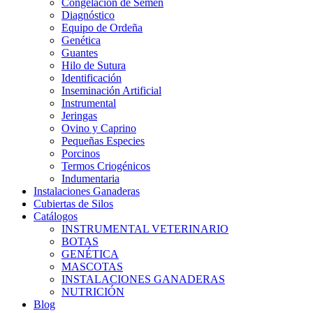
Congelación de Semen
Diagnóstico
Equipo de Ordeña
Genética
Guantes
Hilo de Sutura
Identificación
Inseminación Artificial
Instrumental
Jeringas
Ovino y Caprino
Pequeñas Especies
Porcinos
Termos Criogénicos
Indumentaria
Instalaciones Ganaderas
Cubiertas de Silos
Catálogos
INSTRUMENTAL VETERINARIO
BOTAS
GENÉTICA
MASCOTAS
INSTALACIONES GANADERAS
NUTRICIÓN
Blog