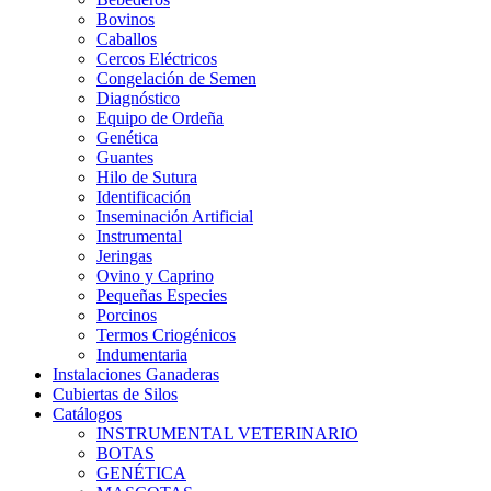
Bovinos
Caballos
Cercos Eléctricos
Congelación de Semen
Diagnóstico
Equipo de Ordeña
Genética
Guantes
Hilo de Sutura
Identificación
Inseminación Artificial
Instrumental
Jeringas
Ovino y Caprino
Pequeñas Especies
Porcinos
Termos Criogénicos
Indumentaria
Instalaciones Ganaderas
Cubiertas de Silos
Catálogos
INSTRUMENTAL VETERINARIO
BOTAS
GENÉTICA