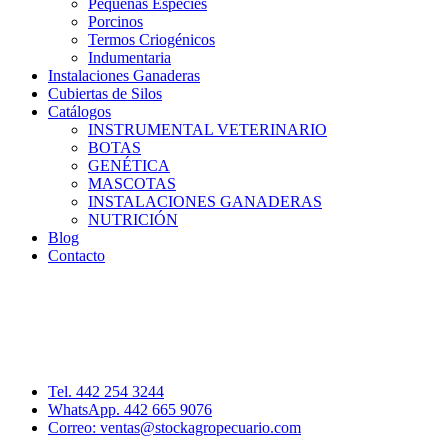
Pequeñas Especies
Porcinos
Termos Criogénicos
Indumentaria
Instalaciones Ganaderas
Cubiertas de Silos
Catálogos
INSTRUMENTAL VETERINARIO
BOTAS
GENÉTICA
MASCOTAS
INSTALACIONES GANADERAS
NUTRICIÓN
Blog
Contacto
Distribuidor: Luis Loredo
Cerro de las Torres 137, Col. Colinas del Cimatario
Querétaro, Qro. C.P. 76090
Tel. 442 254 3244
WhatsApp. 442 665 9076
Correo: ventas@stockagropecuario.com