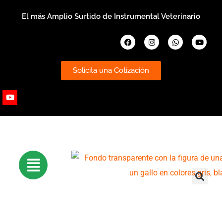
Ir
El más Amplio Surtido de Instrumental Veterinario
al
contenido
Facebook
Instagram
Whatsapp
Youtub
Solicita una Cotización
Youtube