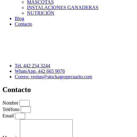
MASCOTAS
INSTALACIONES GANADERAS
NUTRICIÓN
Blog
Contacto
Distribuidor: Luis Loredo
Cerro de las Torres 137, Col. Colinas del Cimatario
Querétaro, Qro. C.P. 76090
Tel. 442 254 3244
WhatsApp. 442 665 9076
Correo: ventas@stockagropecuario.com
Contacto
Nombre
Teléfono
Email