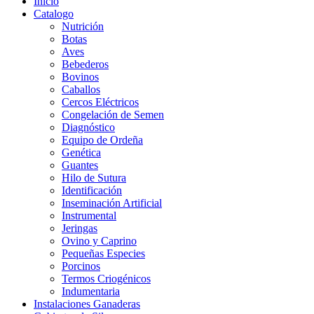
Inicio
Catalogo
Nutrición
Botas
Aves
Bebederos
Bovinos
Caballos
Cercos Eléctricos
Congelación de Semen
Diagnóstico
Equipo de Ordeña
Genética
Guantes
Hilo de Sutura
Identificación
Inseminación Artificial
Instrumental
Jeringas
Ovino y Caprino
Pequeñas Especies
Porcinos
Termos Criogénicos
Indumentaria
Instalaciones Ganaderas