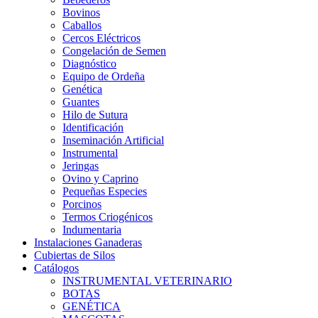
Bovinos
Caballos
Cercos Eléctricos
Congelación de Semen
Diagnóstico
Equipo de Ordeña
Genética
Guantes
Hilo de Sutura
Identificación
Inseminación Artificial
Instrumental
Jeringas
Ovino y Caprino
Pequeñas Especies
Porcinos
Termos Criogénicos
Indumentaria
Instalaciones Ganaderas
Cubiertas de Silos
Catálogos
INSTRUMENTAL VETERINARIO
BOTAS
GENÉTICA