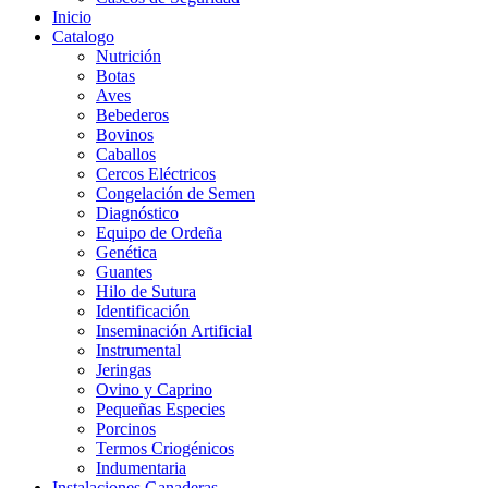
Inicio
Catalogo
Nutrición
Botas
Aves
Bebederos
Bovinos
Caballos
Cercos Eléctricos
Congelación de Semen
Diagnóstico
Equipo de Ordeña
Genética
Guantes
Hilo de Sutura
Identificación
Inseminación Artificial
Instrumental
Jeringas
Ovino y Caprino
Pequeñas Especies
Porcinos
Termos Criogénicos
Indumentaria
Instalaciones Ganaderas