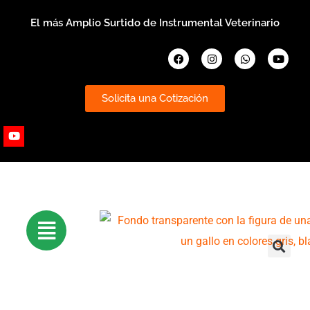
Ir
El más Amplio Surtido de Instrumental Veterinario
al
contenido
Facebook
Instagram
Whatsapp
Youtub
Solicita una Cotización
Youtube