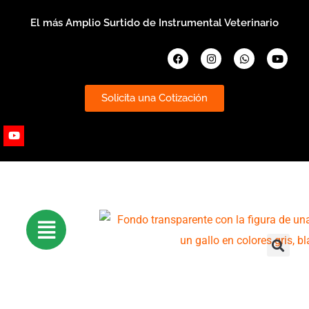
Ir
El más Amplio Surtido de Instrumental Veterinario
al
contenido
Facebook
Instagram
Whatsapp
Youtub
Solicita una Cotización
Youtube