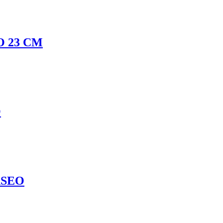
O 23 CM
O
ASEO