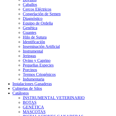
Caballos
Cercos Eléctricos
Congelación de Semen
Diagnóstico
Equipo de Ordeña
Genética
Guantes
Hilo de Sutura
Identificación
Inseminación Artificial
Instrumental
Jeringas
Ovino y Caprino
Pequeñas Especies
Porcinos
Termos Criogénicos
Indumentaria
Instalaciones Ganaderas
Cubiertas de Silos
Catálogos
INSTRUMENTAL VETERINARIO
BOTAS
GENÉTICA
MASCOTAS