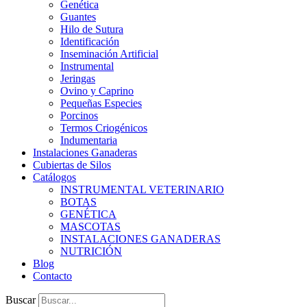
Genética
Guantes
Hilo de Sutura
Identificación
Inseminación Artificial
Instrumental
Jeringas
Ovino y Caprino
Pequeñas Especies
Porcinos
Termos Criogénicos
Indumentaria
Instalaciones Ganaderas
Cubiertas de Silos
Catálogos
INSTRUMENTAL VETERINARIO
BOTAS
GENÉTICA
MASCOTAS
INSTALACIONES GANADERAS
NUTRICIÓN
Blog
Contacto
Buscar