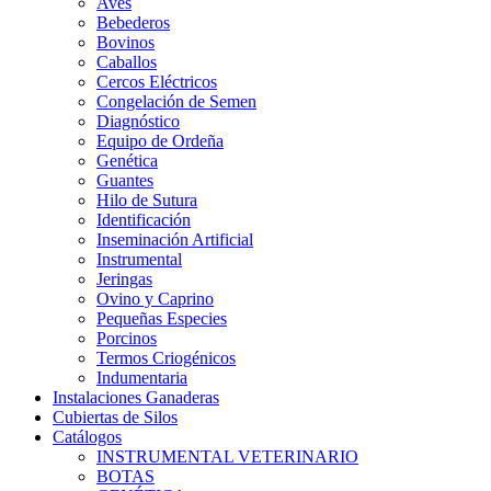
Aves
Bebederos
Bovinos
Caballos
Cercos Eléctricos
Congelación de Semen
Diagnóstico
Equipo de Ordeña
Genética
Guantes
Hilo de Sutura
Identificación
Inseminación Artificial
Instrumental
Jeringas
Ovino y Caprino
Pequeñas Especies
Porcinos
Termos Criogénicos
Indumentaria
Instalaciones Ganaderas
Cubiertas de Silos
Catálogos
INSTRUMENTAL VETERINARIO
BOTAS