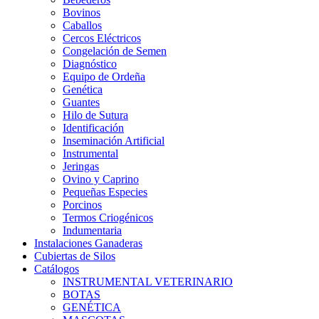
Bovinos
Caballos
Cercos Eléctricos
Congelación de Semen
Diagnóstico
Equipo de Ordeña
Genética
Guantes
Hilo de Sutura
Identificación
Inseminación Artificial
Instrumental
Jeringas
Ovino y Caprino
Pequeñas Especies
Porcinos
Termos Criogénicos
Indumentaria
Instalaciones Ganaderas
Cubiertas de Silos
Catálogos
INSTRUMENTAL VETERINARIO
BOTAS
GENÉTICA