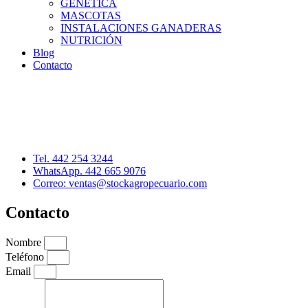
GENÉTICA
MASCOTAS
INSTALACIONES GANADERAS
NUTRICIÓN
Blog
Contacto
Distribuidor: Luis Loredo
Cerro de las Torres 137, Col. Colinas del Cimatario
Querétaro, Qro. C.P. 76090
Tel. 442 254 3244
WhatsApp. 442 665 9076
Correo: ventas@stockagropecuario.com
Contacto
Nombre
Teléfono
Email