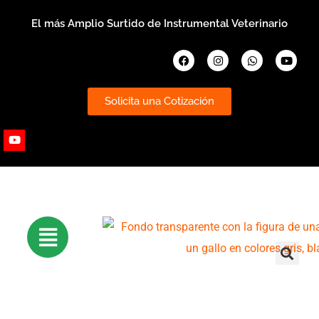
Ir
El más Amplio Surtido de Instrumental Veterinario
al
contenido
Facebook
Instagram
Whatsapp
Youtub
Solicita una Cotización
Youtube