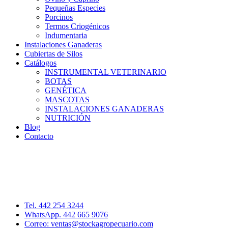
Pequeñas Especies
Porcinos
Termos Criogénicos
Indumentaria
Instalaciones Ganaderas
Cubiertas de Silos
Catálogos
INSTRUMENTAL VETERINARIO
BOTAS
GENÉTICA
MASCOTAS
INSTALACIONES GANADERAS
NUTRICIÓN
Blog
Contacto
Distribuidor: Luis Loredo
Cerro de las Torres 137, Col. Colinas del Cimatario
Querétaro, Qro. C.P. 76090
Tel. 442 254 3244
WhatsApp. 442 665 9076
Correo: ventas@stockagropecuario.com