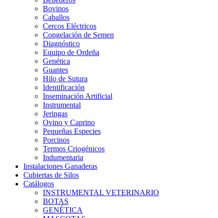
Bovinos
Caballos
Cercos Eléctricos
Congelación de Semen
Diagnóstico
Equipo de Ordeña
Genética
Guantes
Hilo de Sutura
Identificación
Inseminación Artificial
Instrumental
Jeringas
Ovino y Caprino
Pequeñas Especies
Porcinos
Termos Criogénicos
Indumentaria
Instalaciones Ganaderas
Cubiertas de Silos
Catálogos
INSTRUMENTAL VETERINARIO
BOTAS
GENÉTICA