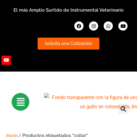
Ir
El más Amplio Surtido de Instrumental Veterinario
al
contenido
Facebook
Instagram
Whatsapp
Youtub
Solicita una Cotización
Youtube
Inicio
/ Productos etiquetados “collar”