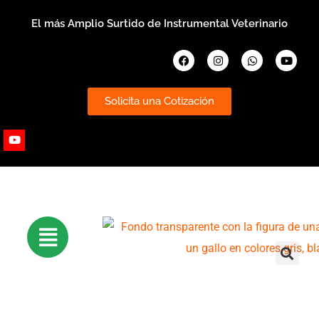
Ir
El más Amplio Surtido de Instrumental Veterinario
al
contenido
Facebook
Instagram
Whatsapp
Youtub
Solicita una Cotización
Youtube