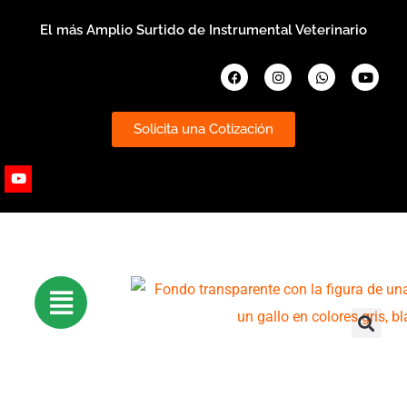
Ir
El más Amplio Surtido de Instrumental Veterinario
al
contenido
Facebook
Instagram
Whatsapp
Youtub
Solicita una Cotización
Youtube