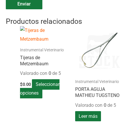
Productos relacionados
Este
producto
tiene
Instrumental Veterinario
múltiples
Tijeras de
Metzembaum
variantes.
Valorado con
0
de 5
Las
Instrumental Veterinario
opciones
Seleccionar
$
0.00
PORTA AGUJA
se
opciones
MATHIEU TUGSTENO
pueden
Valorado con
0
de 5
elegir
Leer más
en
la