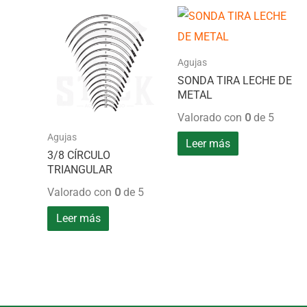
página
de
producto
Agujas
SONDA TIRA LECHE DE
METAL
Valorado con
0
de 5
Agujas
Leer más
3/8 CÍRCULO
TRIANGULAR
Valorado con
0
de 5
Leer más