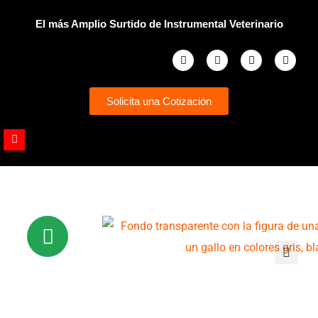
Ir
El más Amplio Surtido de Instrumental Veterinario
al
contenido
Facebook
Instagram
Whatsapp
Youtub
Solicita una Cotización
Youtube