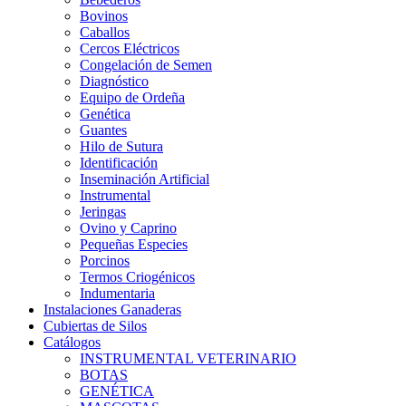
Bovinos
Caballos
Cercos Eléctricos
Congelación de Semen
Diagnóstico
Equipo de Ordeña
Genética
Guantes
Hilo de Sutura
Identificación
Inseminación Artificial
Instrumental
Jeringas
Ovino y Caprino
Pequeñas Especies
Porcinos
Termos Criogénicos
Indumentaria
Instalaciones Ganaderas
Cubiertas de Silos
Catálogos
INSTRUMENTAL VETERINARIO
BOTAS
GENÉTICA