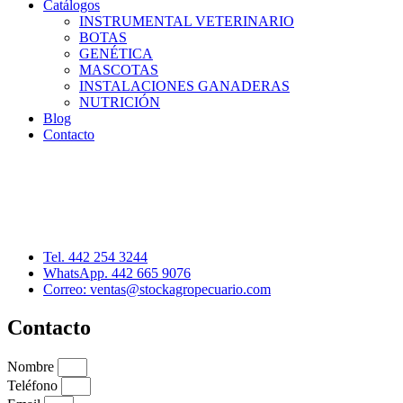
Catálogos
INSTRUMENTAL VETERINARIO
BOTAS
GENÉTICA
MASCOTAS
INSTALACIONES GANADERAS
NUTRICIÓN
Blog
Contacto
Distribuidor: Luis Loredo
Cerro de las Torres 137, Col. Colinas del Cimatario
Querétaro, Qro. C.P. 76090
Tel. 442 254 3244
WhatsApp. 442 665 9076
Correo: ventas@stockagropecuario.com
Contacto
Nombre
Teléfono