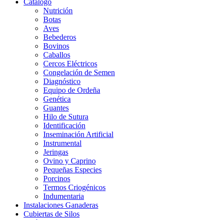
Catalogo
Nutrición
Botas
Aves
Bebederos
Bovinos
Caballos
Cercos Eléctricos
Congelación de Semen
Diagnóstico
Equipo de Ordeña
Genética
Guantes
Hilo de Sutura
Identificación
Inseminación Artificial
Instrumental
Jeringas
Ovino y Caprino
Pequeñas Especies
Porcinos
Termos Criogénicos
Indumentaria
Instalaciones Ganaderas
Cubiertas de Silos