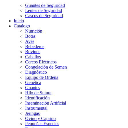
Guantes de Seguridad
Lentes de Seguridad
Cascos de Seguridad
Inicio
Catalogo
Nutrición
Botas
Aves
Bebederos
Bovinos
Caballos
Cercos Eléctricos
Congelación de Semen
Diagnóstico
Equipo de Ordeña
Genética
Guantes
Hilo de Sutura
Identificación
Inseminación Artificial
Instrumental
Jeringas
Ovino y Caprino
Pequeñas Especies