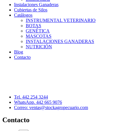
Instalaciones Ganaderas
Cubiertas de Silos
Catálogos
INSTRUMENTAL VETERINARIO
BOTAS
GENÉTICA
MASCOTAS
INSTALACIONES GANADERAS
NUTRICIÓN
Blog
Contacto
Distribuidor: Luis Loredo
Cerro de las Torres 137, Col. Colinas del Cimatario
Querétaro, Qro. C.P. 76090
Tel. 442 254 3244
WhatsApp. 442 665 9076
Correo: ventas@stockagropecuario.com
Contacto