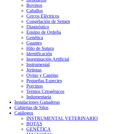
Bovinos
Caballos
Cercos Eléctricos
Congelación de Semen
Diagnóstico
Equipo de Ordeña
Genética
Guantes
Hilo de Sutura
Identificación
Inseminación Artificial
Instrumental
Jeringas
Ovino y Caprino
Pequeñas Especies
Porcinos
Termos Criogénicos
Indumentaria
Instalaciones Ganaderas
Cubiertas de Silos
Catálogos
INSTRUMENTAL VETERINARIO
BOTAS
GENÉTICA