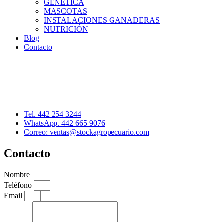
GENÉTICA
MASCOTAS
INSTALACIONES GANADERAS
NUTRICIÓN
Blog
Contacto
Distribuidor: Luis Loredo
Cerro de las Torres 137, Col. Colinas del Cimatario
Querétaro, Qro. C.P. 76090
Tel. 442 254 3244
WhatsApp. 442 665 9076
Correo: ventas@stockagropecuario.com
Contacto
Nombre
Teléfono
Email