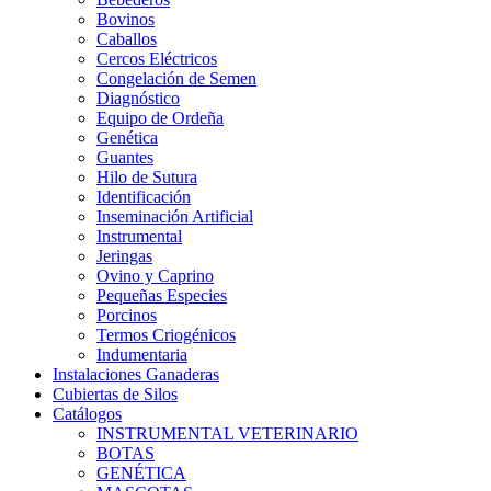
Bovinos
Caballos
Cercos Eléctricos
Congelación de Semen
Diagnóstico
Equipo de Ordeña
Genética
Guantes
Hilo de Sutura
Identificación
Inseminación Artificial
Instrumental
Jeringas
Ovino y Caprino
Pequeñas Especies
Porcinos
Termos Criogénicos
Indumentaria
Instalaciones Ganaderas
Cubiertas de Silos
Catálogos
INSTRUMENTAL VETERINARIO
BOTAS
GENÉTICA