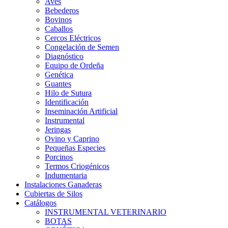
Aves
Bebederos
Bovinos
Caballos
Cercos Eléctricos
Congelación de Semen
Diagnóstico
Equipo de Ordeña
Genética
Guantes
Hilo de Sutura
Identificación
Inseminación Artificial
Instrumental
Jeringas
Ovino y Caprino
Pequeñas Especies
Porcinos
Termos Criogénicos
Indumentaria
Instalaciones Ganaderas
Cubiertas de Silos
Catálogos
INSTRUMENTAL VETERINARIO
BOTAS