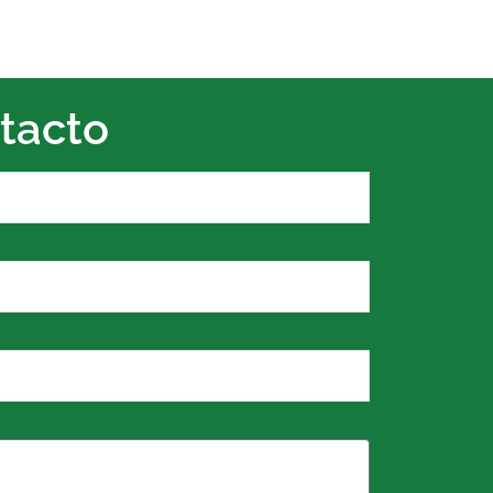
tacto
o