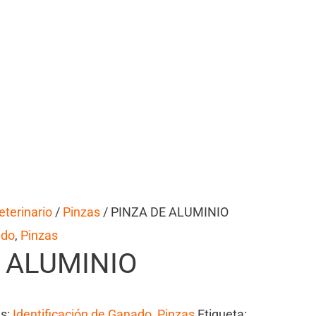
eterinario
/
Pinzas
/ PINZA DE ALUMINIO
ado
,
Pinzas
 ALUMINIO
as:
Identificación de Ganado
,
Pinzas
Etiqueta: