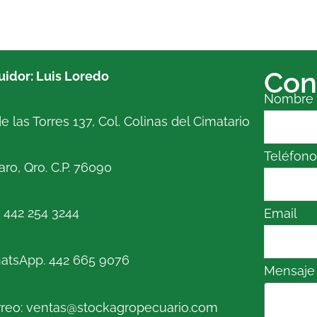
Con
buidor: Luis Loredo
Nombre
e las Torres 137, Col. Colinas del Cimatario
Teléfon
ro, Qro. C.P. 76090
. 442 254 3244
Email
atsApp. 442 665 9076
Mensaje
reo: ventas@stockagropecuario.com