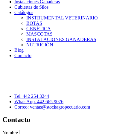
Instalaciones Ganaderas
Cubiertas de Silos
Catálogos
INSTRUMENTAL VETERINARIO
BOTAS
GENÉTICA
MASCOTAS
INSTALACIONES GANADERAS
NUTRICIÓN
Blog
Contacto
Distribuidor: Luis Loredo
Cerro de las Torres 137, Col. Colinas del Cimatario
Querétaro, Qro. C.P. 76090
Tel. 442 254 3244
WhatsApp. 442 665 9076
Correo: ventas@stockagropecuario.com
Contacto
Nombre