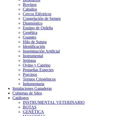
Bovinos
Caballos
Cercos Eléctricos
Congelación de Semen
Diagnóstico
Equipo de Ordeña
Genética
Guantes
Hilo de Sutura
Identificación
Inseminación Artificial
Instrumental
Jeringas
Ovino y Caprino
Pequeñas Especies
Porcinos
Termos Criogénicos
Indumentaria
Instalaciones Ganaderas
Cubiertas de Silos
Catálogos
INSTRUMENTAL VETERINARIO
BOTAS
GENÉTICA