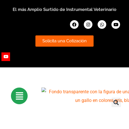
Ir
El más Amplio Surtido de Instrumental Veterinario
al
contenido
Facebook
Instagram
Whatsapp
Youtub
Solicita una Cotización
Youtube