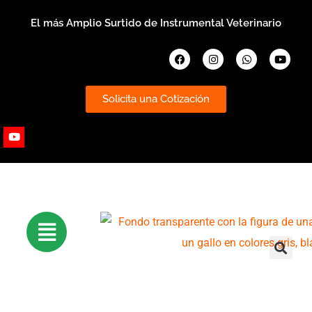
Ir
El más Amplio Surtido de Instrumental Veterinario
al
contenido
Facebook
Instagram
Whatsapp
Youtub
Solicita una Cotización
Youtube