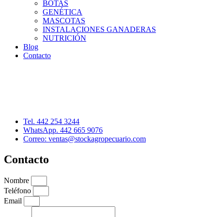
BOTAS
GENÉTICA
MASCOTAS
INSTALACIONES GANADERAS
NUTRICIÓN
Blog
Contacto
Distribuidor: Luis Loredo
Cerro de las Torres 137, Col. Colinas del Cimatario
Querétaro, Qro. C.P. 76090
Tel. 442 254 3244
WhatsApp. 442 665 9076
Correo: ventas@stockagropecuario.com
Contacto
Nombre
Teléfono
Email