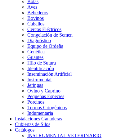
Botas
Aves
Bebederos
Bovinos
Caballos
Cercos Eléctricos
Congelación de Semen
Diagnóstico
Equipo de Ordeña
Genética
Guantes
Hilo de Sutura
Identificación
Inseminación Artificial
Instrumental
Jeringas
Ovino y Caprino
Pequeñas Especies
Porcinos
Termos Criogénicos
Indumentaria
Instalaciones Ganaderas
Cubiertas de Silos
Catálogos
INSTRUMENTAL VETERINARIO