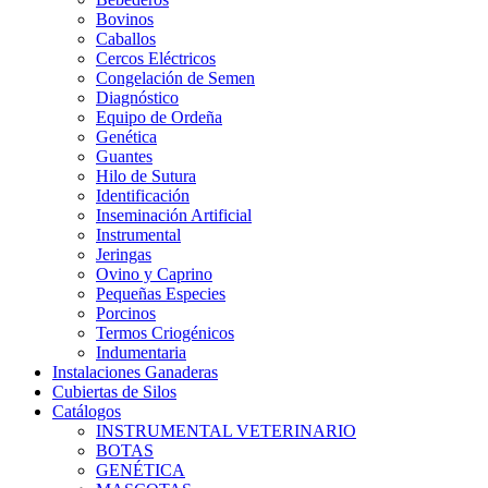
Bovinos
Caballos
Cercos Eléctricos
Congelación de Semen
Diagnóstico
Equipo de Ordeña
Genética
Guantes
Hilo de Sutura
Identificación
Inseminación Artificial
Instrumental
Jeringas
Ovino y Caprino
Pequeñas Especies
Porcinos
Termos Criogénicos
Indumentaria
Instalaciones Ganaderas
Cubiertas de Silos
Catálogos
INSTRUMENTAL VETERINARIO
BOTAS
GENÉTICA