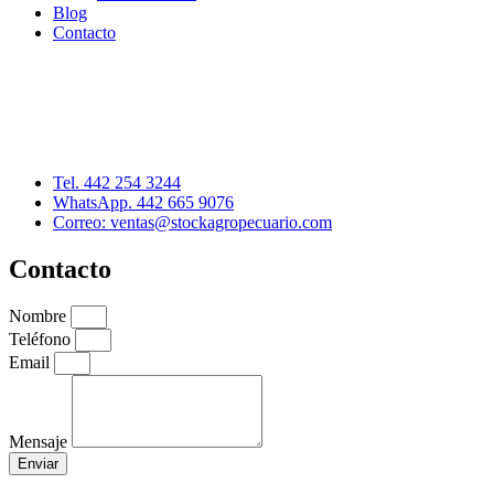
Blog
Contacto
Distribuidor: Luis Loredo
Cerro de las Torres 137, Col. Colinas del Cimatario
Querétaro, Qro. C.P. 76090
Tel. 442 254 3244
WhatsApp. 442 665 9076
Correo: ventas@stockagropecuario.com
Contacto
Nombre
Teléfono
Email
Mensaje
Enviar