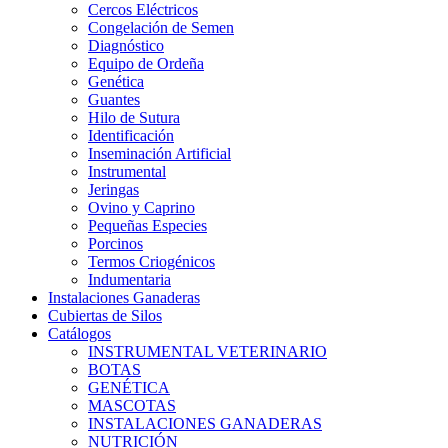
Cercos Eléctricos
Congelación de Semen
Diagnóstico
Equipo de Ordeña
Genética
Guantes
Hilo de Sutura
Identificación
Inseminación Artificial
Instrumental
Jeringas
Ovino y Caprino
Pequeñas Especies
Porcinos
Termos Criogénicos
Indumentaria
Instalaciones Ganaderas
Cubiertas de Silos
Catálogos
INSTRUMENTAL VETERINARIO
BOTAS
GENÉTICA
MASCOTAS
INSTALACIONES GANADERAS
NUTRICIÓN