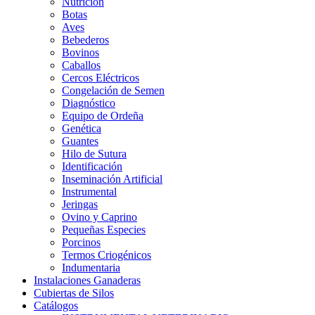
Nutrición
Botas
Aves
Bebederos
Bovinos
Caballos
Cercos Eléctricos
Congelación de Semen
Diagnóstico
Equipo de Ordeña
Genética
Guantes
Hilo de Sutura
Identificación
Inseminación Artificial
Instrumental
Jeringas
Ovino y Caprino
Pequeñas Especies
Porcinos
Termos Criogénicos
Indumentaria
Instalaciones Ganaderas
Cubiertas de Silos
Catálogos