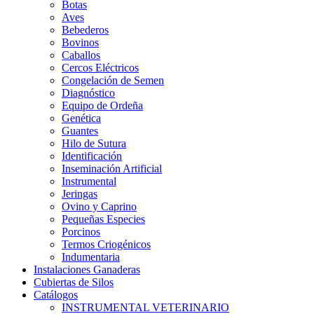
Botas
Aves
Bebederos
Bovinos
Caballos
Cercos Eléctricos
Congelación de Semen
Diagnóstico
Equipo de Ordeña
Genética
Guantes
Hilo de Sutura
Identificación
Inseminación Artificial
Instrumental
Jeringas
Ovino y Caprino
Pequeñas Especies
Porcinos
Termos Criogénicos
Indumentaria
Instalaciones Ganaderas
Cubiertas de Silos
Catálogos
INSTRUMENTAL VETERINARIO