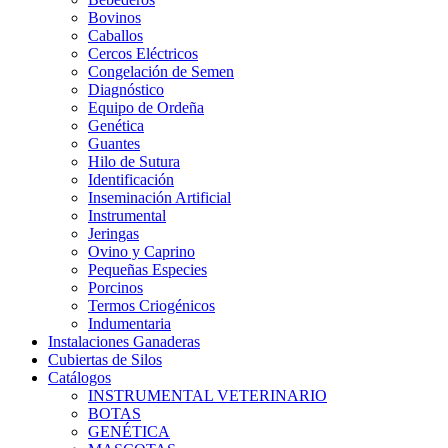
Bovinos
Caballos
Cercos Eléctricos
Congelación de Semen
Diagnóstico
Equipo de Ordeña
Genética
Guantes
Hilo de Sutura
Identificación
Inseminación Artificial
Instrumental
Jeringas
Ovino y Caprino
Pequeñas Especies
Porcinos
Termos Criogénicos
Indumentaria
Instalaciones Ganaderas
Cubiertas de Silos
Catálogos
INSTRUMENTAL VETERINARIO
BOTAS
GENÉTICA