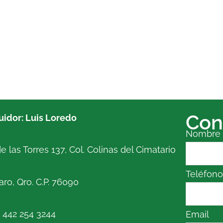
Con
buidor: Luis Loredo
Nombre
e las Torres 137, Col. Colinas del Cimatario
Teléfon
ro, Qro. C.P. 76090
. 442 254 3244
Email