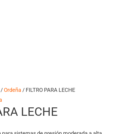
/
Ordeña
/ FILTRO PARA LECHE
a
ARA LECHE
ón para sistemas de presión moderada a alta.