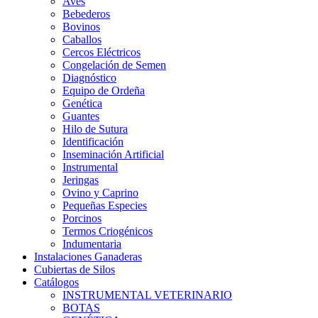
Aves
Bebederos
Bovinos
Caballos
Cercos Eléctricos
Congelación de Semen
Diagnóstico
Equipo de Ordeña
Genética
Guantes
Hilo de Sutura
Identificación
Inseminación Artificial
Instrumental
Jeringas
Ovino y Caprino
Pequeñas Especies
Porcinos
Termos Criogénicos
Indumentaria
Instalaciones Ganaderas
Cubiertas de Silos
Catálogos
INSTRUMENTAL VETERINARIO
BOTAS