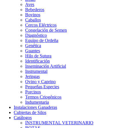
Aves
Bebederos
Bovinos
Caballos
Cercos Eléctricos
Congelación de Semen
Diagnóstico
Equipo de Ordeña
Genética
Guantes
Hilo de Sutura
Identificación
Inseminación Artificial
Instrumental
Jeringas
Ovino y Caprino
Pequeñas Especies
Porcinos
Termos Criogénicos
Indumentaria
Instalaciones Ganaderas
Cubiertas de Silos
Catálogos
INSTRUMENTAL VETERINARIO
BOTAS