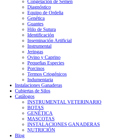
Congelación de Semen
Diagnóstico
Equipo de Ordeña
Genética
Guantes
Hilo de Sutura
Identificación
Inseminación Artificial
Instrumental
Jeringas
Ovino y Caprino
Pequeñas Especies
Porcinos
Termos Criogénicos
Indumentaria
Instalaciones Ganaderas
Cubiertas de Silos
Catálogos
INSTRUMENTAL VETERINARIO
BOTAS
GENÉTICA
MASCOTAS
INSTALACIONES GANADERAS
NUTRICIÓN
Blog