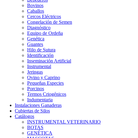
Bovinos
Caballos
Cercos Eléctricos
Congelación de Semen
Diagnóstico
Equipo de Ordeña
Genética
Guantes
Hilo de Sutura
Identificación
Inseminación Artificial
Instrumental
Jeringas
Ovino y Caprino
Pequeñas Especies
Porcinos
Termos Criogénicos
Indumentaria
Instalaciones Ganaderas
Cubiertas de Silos
Catálogos
INSTRUMENTAL VETERINARIO
BOTAS
GENÉTICA