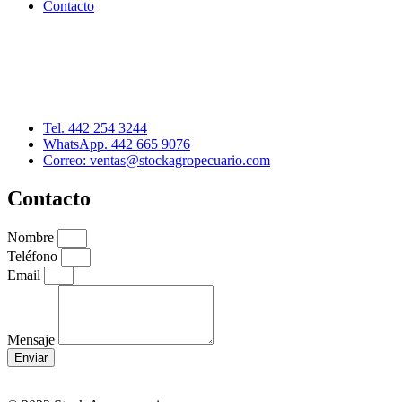
Contacto
Distribuidor: Luis Loredo
Cerro de las Torres 137, Col. Colinas del Cimatario
Querétaro, Qro. C.P. 76090
Tel. 442 254 3244
WhatsApp. 442 665 9076
Correo: ventas@stockagropecuario.com
Contacto
Nombre
Teléfono
Email
Mensaje
Enviar