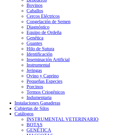
Bovinos
Caballos
Cercos Eléctricos
Congelación de Semen
Diagnóstico
Equipo de Ordeña
Genética
Guantes
Hilo de Sutura
Identificación
Inseminación Artificial
Instrumental
Jeringas
Ovino y Caprino
Pequeñas Especies
Porcinos
Termos Criogénicos
Indumentaria
Instalaciones Ganaderas
Cubiertas de Silos
Catálogos
INSTRUMENTAL VETERINARIO
BOTAS
GENÉTICA