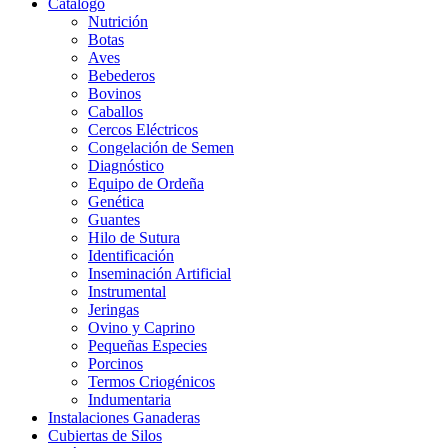
Catalogo
Nutrición
Botas
Aves
Bebederos
Bovinos
Caballos
Cercos Eléctricos
Congelación de Semen
Diagnóstico
Equipo de Ordeña
Genética
Guantes
Hilo de Sutura
Identificación
Inseminación Artificial
Instrumental
Jeringas
Ovino y Caprino
Pequeñas Especies
Porcinos
Termos Criogénicos
Indumentaria
Instalaciones Ganaderas
Cubiertas de Silos