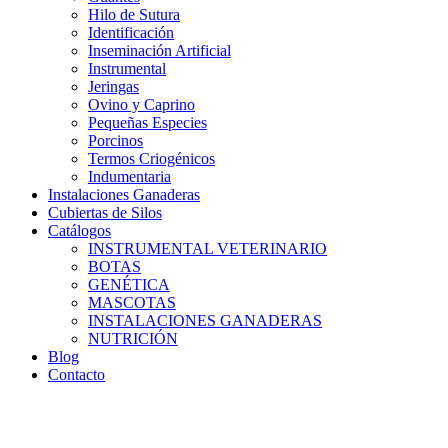
Hilo de Sutura
Identificación
Inseminación Artificial
Instrumental
Jeringas
Ovino y Caprino
Pequeñas Especies
Porcinos
Termos Criogénicos
Indumentaria
Instalaciones Ganaderas
Cubiertas de Silos
Catálogos
INSTRUMENTAL VETERINARIO
BOTAS
GENÉTICA
MASCOTAS
INSTALACIONES GANADERAS
NUTRICIÓN
Blog
Contacto
Distribuidor: Luis Loredo
Cerro de las Torres 137, Col. Colinas del Cimatario