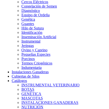
Cercos Eléctricos
Congelación de Semen
Diagnóstico
Equipo de Ordeña
Genética
Guantes
Hilo de Sutura
Identificación
Inseminación Artificial
Instrumental
Jeringas
Ovino y Caprino
Pequeñas Especies
Porcinos
Termos Criogénicos
Indumentaria
Instalaciones Ganaderas
Cubiertas de Silos
Catálogos
INSTRUMENTAL VETERINARIO
BOTAS
GENÉTICA
MASCOTAS
INSTALACIONES GANADERAS
NUTRICIÓN