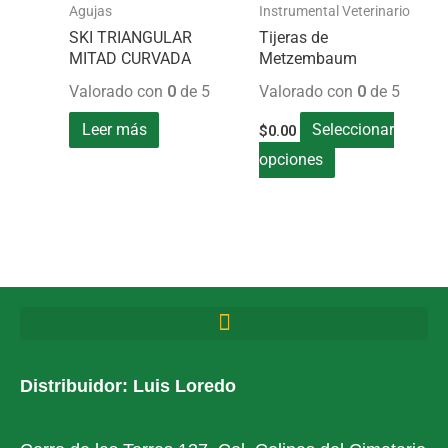
tiene
en
Agujas
Instrumental Veterinario
múltiples
la
SKI TRIANGULAR
Tijeras de
MITAD CURVADA
Metzembaum
variantes.
página
Valorado con
0
de 5
Valorado con
0
de 5
Las
de
opciones
producto
Leer más
Seleccionar
$
0.00
se
opciones
pueden
elegir
en
la
página
de
producto
Distribuidor: Luis Loredo