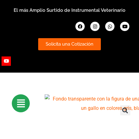
Ir
El más Amplio Surtido de Instrumental Veterinario
al
contenido
Facebook
Instagram
Whatsapp
Youtub
Solicita una Cotización
Youtube