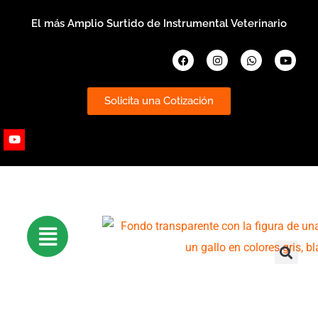
Ir
El más Amplio Surtido de Instrumental Veterinario
al
contenido
Facebook
Instagram
Whatsapp
Youtub
Solicita una Cotización
Youtube