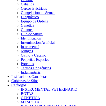
Caballos
Cercos Eléctricos
Congelación de Semen
Diagnóstico
Equipo de Ordeña
Genética
Guantes
Hilo de Sutura
Identificación
Inseminación Artificial
Instrumental
Jeringas
Ovino y Caprino
Pequeñas Especies
Porcinos
Termos Criogénicos
Indumentaria
Instalaciones Ganaderas
Cubiertas de Silos
Catálogos
INSTRUMENTAL VETERINARIO
BOTAS
GENÉTICA
MASCOTAS