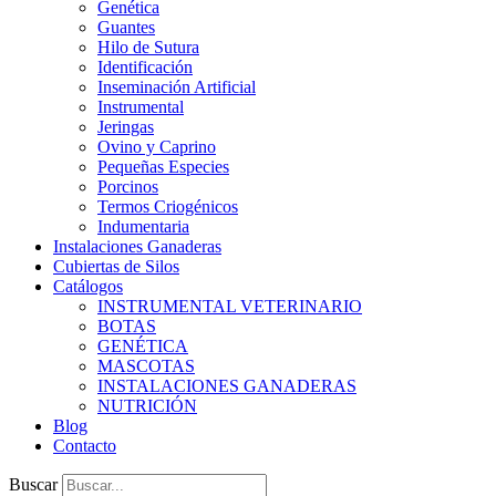
Genética
Guantes
Hilo de Sutura
Identificación
Inseminación Artificial
Instrumental
Jeringas
Ovino y Caprino
Pequeñas Especies
Porcinos
Termos Criogénicos
Indumentaria
Instalaciones Ganaderas
Cubiertas de Silos
Catálogos
INSTRUMENTAL VETERINARIO
BOTAS
GENÉTICA
MASCOTAS
INSTALACIONES GANADERAS
NUTRICIÓN
Blog
Contacto
Buscar