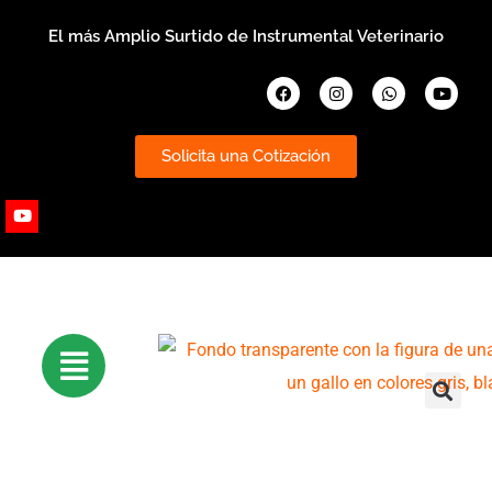
Ir
El más Amplio Surtido de Instrumental Veterinario
al
contenido
Facebook
Instagram
Whatsapp
Youtub
Solicita una Cotización
Youtube