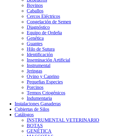
Bovinos
Caballos
Cercos Eléctricos
Congelación de Semen
Diagnóstico
Equipo de Ordeña
Genética
Guantes
Hilo de Sutura
Identificación
Inseminación Artificial
Instrumental
Jeringas
Ovino y Caprino
Pequeñas Especies
Porcinos
Termos Criogénicos
Indumentaria
Instalaciones Ganaderas
Cubiertas de Silos
Catálogos
INSTRUMENTAL VETERINARIO
BOTAS
GENÉTICA