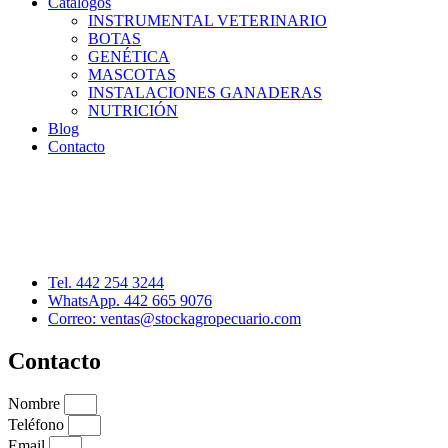
Catálogos
INSTRUMENTAL VETERINARIO
BOTAS
GENÉTICA
MASCOTAS
INSTALACIONES GANADERAS
NUTRICIÓN
Blog
Contacto
Distribuidor: Luis Loredo
Cerro de las Torres 137, Col. Colinas del Cimatario
Querétaro, Qro. C.P. 76090
Tel. 442 254 3244
WhatsApp. 442 665 9076
Correo: ventas@stockagropecuario.com
Contacto
Nombre
Teléfono
Email