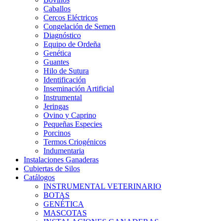
Caballos
Cercos Eléctricos
Congelación de Semen
Diagnóstico
Equipo de Ordeña
Genética
Guantes
Hilo de Sutura
Identificación
Inseminación Artificial
Instrumental
Jeringas
Ovino y Caprino
Pequeñas Especies
Porcinos
Termos Criogénicos
Indumentaria
Instalaciones Ganaderas
Cubiertas de Silos
Catálogos
INSTRUMENTAL VETERINARIO
BOTAS
GENÉTICA
MASCOTAS