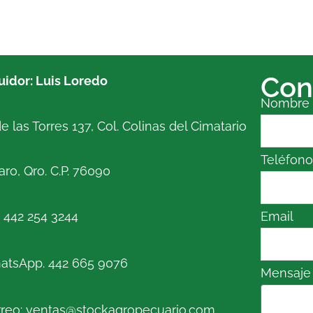
Con
buidor: Luis Loredo
Nombre
e las Torres 137, Col. Colinas del Cimatario
Teléfon
ro, Qro. C.P. 76090
. 442 254 3244
Email
atsApp. 442 665 9076
Mensaje
reo: ventas@stockagropecuario.com