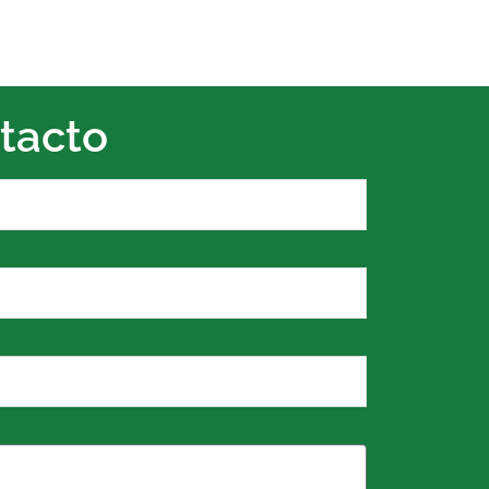
tacto
o