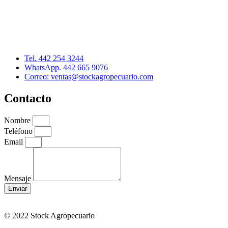
Distribuidor: Luis Loredo
Cerro de las Torres 137, Col. Colinas del Cimatario
Querétaro, Qro. C.P. 76090
Tel. 442 254 3244
WhatsApp. 442 665 9076
Correo: ventas@stockagropecuario.com
Contacto
Nombre
Teléfono
Email
Mensaje
Enviar
© 2022 Stock Agropecuario