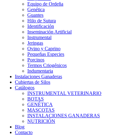
Equipo de Ordeña
Genética
Guantes
Hilo de Sutura
Identificación
Inseminación Artificial
Instrumental
Jeringas
Ovino y Caprino
Pequeñas Especies
Porcinos
Termos Criogénicos
Indumentaria
Instalaciones Ganaderas
Cubiertas de Silos
Catálogos
INSTRUMENTAL VETERINARIO
BOTAS
GENÉTICA
MASCOTAS
INSTALACIONES GANADERAS
NUTRICIÓN
Blog
Contacto