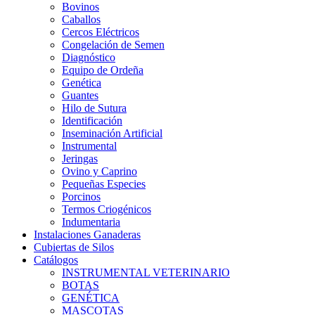
Bovinos
Caballos
Cercos Eléctricos
Congelación de Semen
Diagnóstico
Equipo de Ordeña
Genética
Guantes
Hilo de Sutura
Identificación
Inseminación Artificial
Instrumental
Jeringas
Ovino y Caprino
Pequeñas Especies
Porcinos
Termos Criogénicos
Indumentaria
Instalaciones Ganaderas
Cubiertas de Silos
Catálogos
INSTRUMENTAL VETERINARIO
BOTAS
GENÉTICA
MASCOTAS