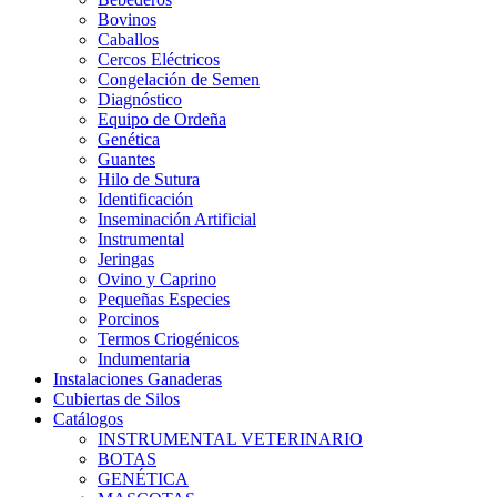
Bovinos
Caballos
Cercos Eléctricos
Congelación de Semen
Diagnóstico
Equipo de Ordeña
Genética
Guantes
Hilo de Sutura
Identificación
Inseminación Artificial
Instrumental
Jeringas
Ovino y Caprino
Pequeñas Especies
Porcinos
Termos Criogénicos
Indumentaria
Instalaciones Ganaderas
Cubiertas de Silos
Catálogos
INSTRUMENTAL VETERINARIO
BOTAS
GENÉTICA