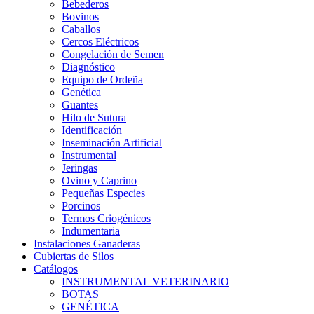
Bebederos
Bovinos
Caballos
Cercos Eléctricos
Congelación de Semen
Diagnóstico
Equipo de Ordeña
Genética
Guantes
Hilo de Sutura
Identificación
Inseminación Artificial
Instrumental
Jeringas
Ovino y Caprino
Pequeñas Especies
Porcinos
Termos Criogénicos
Indumentaria
Instalaciones Ganaderas
Cubiertas de Silos
Catálogos
INSTRUMENTAL VETERINARIO
BOTAS
GENÉTICA