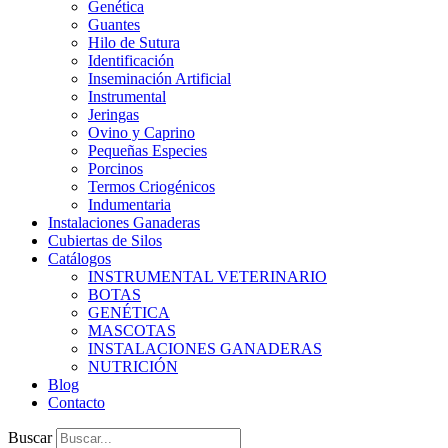
Genética
Guantes
Hilo de Sutura
Identificación
Inseminación Artificial
Instrumental
Jeringas
Ovino y Caprino
Pequeñas Especies
Porcinos
Termos Criogénicos
Indumentaria
Instalaciones Ganaderas
Cubiertas de Silos
Catálogos
INSTRUMENTAL VETERINARIO
BOTAS
GENÉTICA
MASCOTAS
INSTALACIONES GANADERAS
NUTRICIÓN
Blog
Contacto
Buscar