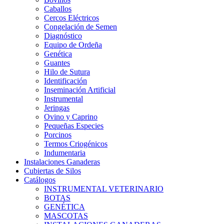
Caballos
Cercos Eléctricos
Congelación de Semen
Diagnóstico
Equipo de Ordeña
Genética
Guantes
Hilo de Sutura
Identificación
Inseminación Artificial
Instrumental
Jeringas
Ovino y Caprino
Pequeñas Especies
Porcinos
Termos Criogénicos
Indumentaria
Instalaciones Ganaderas
Cubiertas de Silos
Catálogos
INSTRUMENTAL VETERINARIO
BOTAS
GENÉTICA
MASCOTAS