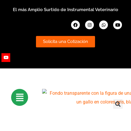
Ir
El más Amplio Surtido de Instrumental Veterinario
al
contenido
Facebook
Instagram
Whatsapp
Youtub
Solicita una Cotización
Youtube