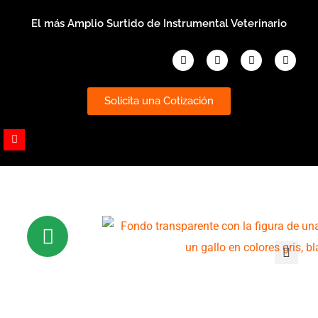
Ir
El más Amplio Surtido de Instrumental Veterinario
al
contenido
Facebook
Instagram
Whatsapp
Youtub
Solicita una Cotización
Youtube