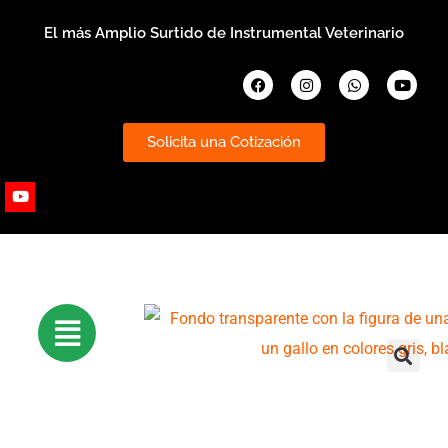
Ir
El más Amplio Surtido de Instrumental Veterinario
al
contenido
Facebook
Instagram
Whatsapp
Youtub
Solicita una Cotización
Youtube