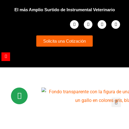
Ir
El más Amplio Surtido de Instrumental Veterinario
al
contenido
Facebook
Instagram
Whatsapp
Youtub
Solicita una Cotización
Youtube