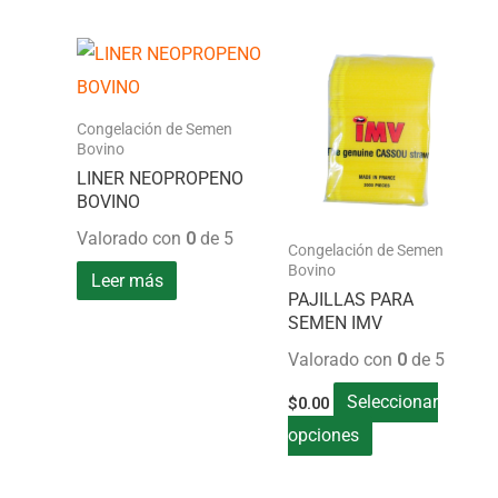
Este
producto
tiene
Congelación de Semen
Bovino
múltiples
LINER NEOPROPENO
variantes.
BOVINO
Las
Valorado con
0
de 5
Congelación de Semen
opciones
Bovino
Leer más
se
PAJILLAS PARA
pueden
SEMEN IMV
elegir
Valorado con
0
de 5
en
Seleccionar
$
0.00
la
opciones
página
de