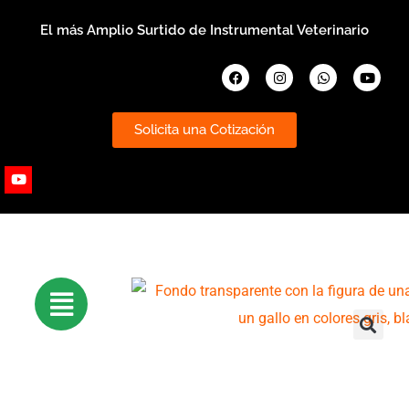
Ir
El más Amplio Surtido de Instrumental Veterinario
al
contenido
Facebook
Instagram
Whatsapp
Youtub
Solicita una Cotización
Youtube