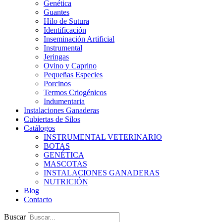
Genética
Guantes
Hilo de Sutura
Identificación
Inseminación Artificial
Instrumental
Jeringas
Ovino y Caprino
Pequeñas Especies
Porcinos
Termos Criogénicos
Indumentaria
Instalaciones Ganaderas
Cubiertas de Silos
Catálogos
INSTRUMENTAL VETERINARIO
BOTAS
GENÉTICA
MASCOTAS
INSTALACIONES GANADERAS
NUTRICIÓN
Blog
Contacto
Buscar