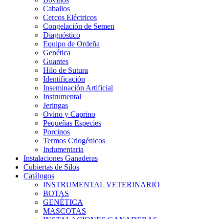
Caballos
Cercos Eléctricos
Congelación de Semen
Diagnóstico
Equipo de Ordeña
Genética
Guantes
Hilo de Sutura
Identificación
Inseminación Artificial
Instrumental
Jeringas
Ovino y Caprino
Pequeñas Especies
Porcinos
Termos Criogénicos
Indumentaria
Instalaciones Ganaderas
Cubiertas de Silos
Catálogos
INSTRUMENTAL VETERINARIO
BOTAS
GENÉTICA
MASCOTAS