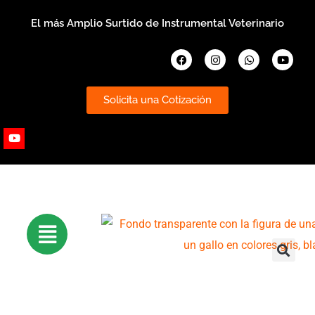
Ir
El más Amplio Surtido de Instrumental Veterinario
al
contenido
Facebook
Instagram
Whatsapp
Youtub
Solicita una Cotización
Youtube