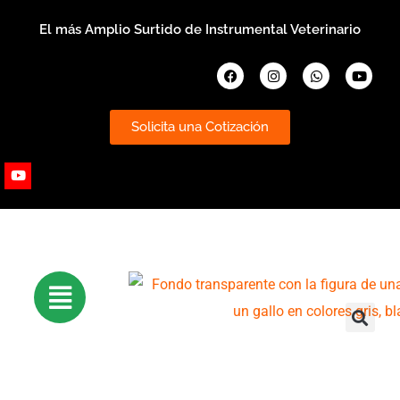
Ir
El más Amplio Surtido de Instrumental Veterinario
al
contenido
Facebook
Instagram
Whatsapp
Youtub
Solicita una Cotización
Youtube